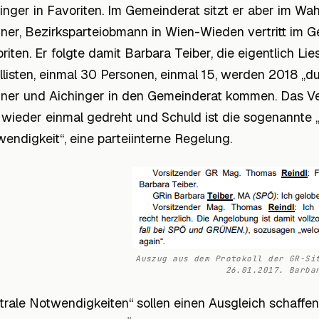
inger in Favoriten. Im Gemeinderat sitzt er aber im Wah
er, Bezirksparteiobmann in Wien-Wieden vertritt im 
riten. Er folgte damit Barbara Teiber, die eigentlich Lie
listen, einmal 30 Personen, einmal 15, werden 2018 „du
er und Aichinger in den Gemeinderat kommen. Das Ver
 wieder einmal gedreht und Schuld ist die sogenannte 
endigkeit“, eine parteiinterne Regelung.
Auszug aus dem Protokoll der GR-Si
26.01.2017. Barba
trale Notwendigkeiten“ sollen einen Ausgleich schaffen, 