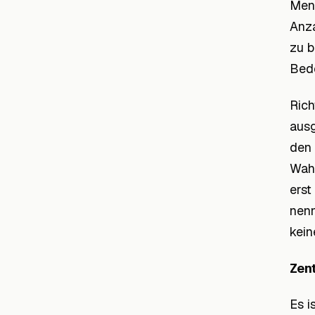
Mens
Anza
zu b
Bede
Rich
ausg
den 
Wahl
erst
nenn
kein
Zen
Es i