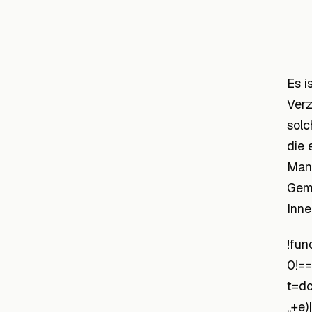
Es i
Verz
solc
die 
Mand
Geme
Inne
!fun
0!==
t=d
„+e)