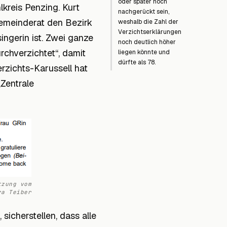
oder später noch
lkreis Penzing. Kurt
nachgerückt sein,
Gemeinderat den Bezirk
weshalb die Zahl der
Verzichtserklärungen
singerin ist. Zwei ganze
noch deutlich höher
rchverzichtet“, damit
liegen könnte und
dürfte als 78.
zichts-Karussell hat
„Zentrale
tzung vom
ra Teiber
sicherstellen, dass alle