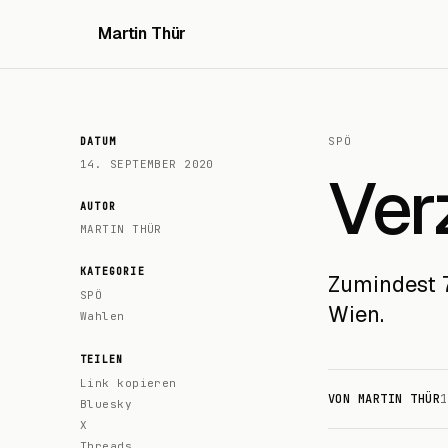
Martin Thür
SPÖ
DATUM
14. SEPTEMBER 2020
Ver
AUTOR
MARTIN THÜR
KATEGORIE
Zumindest 
SPÖ
Wien.
Wahlen
TEILEN
Link kopieren
VON MARTIN THÜR
1
Bluesky
X
Threads