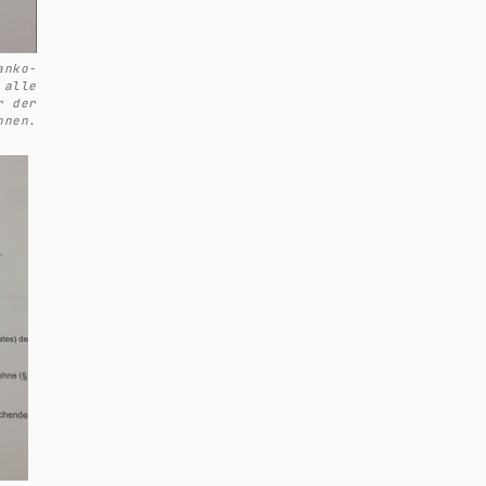
anko-
 alle
r der
hnen.