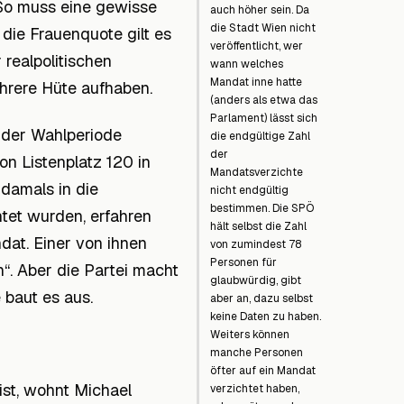
 So muss eine gewisse
auch höher sein. Da
die Stadt Wien nicht
die Frauenquote gilt es
veröffentlicht, wer
realpolitischen
wann welches
Mandat inne hatte
hrere Hüte aufhaben.
(anders als etwa das
Parlament) lässt sich
 der Wahlperiode
die endgültige Zahl
der
on Listenplatz 120 in
Mandatsverzichte
damals in die
nicht endgültig
bestimmen. Die SPÖ
tet wurden, erfahren
hält selbst die Zahl
at. Einer von ihnen
von zumindest 78
Personen für
. Aber die Partei macht
glaubwürdig, gibt
 baut es aus.
aber an, dazu selbst
keine Daten zu haben.
Weiters können
manche Personen
öfter auf ein Mandat
 ist, wohnt Michael
verzichtet haben,