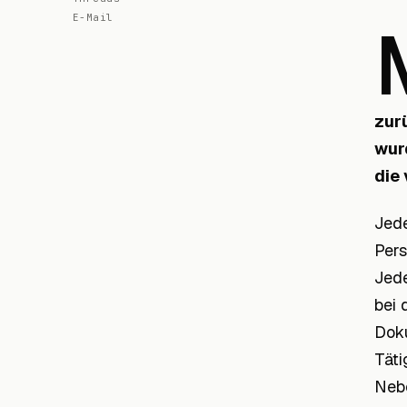
E-Mail
zur
wur
die 
Jede
Pers
Jede
bei 
Doku
Täti
Nebe