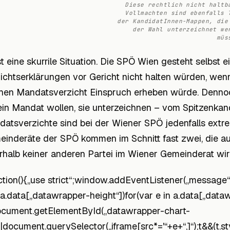
Diese rechtlich nicht haltb
Vollmachten sind ebenfalls 
der KandidatInnen-Mappen, die
der Wahl unterzeichnet we
müs
st eine skurrile Situation. Die SPÖ Wien gesteht selbst 
ichtserklärungen vor Gericht nicht halten würden, wen
hen Mandatsverzicht Einspruch erheben würde. Dennoc
ein Mandat wollen, sie unterzeichnen – vom Spitzenkand
atsverzichte sind bei der Wiener SPÖ jedenfalls extre
inderäte der SPÖ kommen im Schnitt fast zwei, die auf
rhalb keiner anderen Partei im Wiener Gemeinderat wird
ction(){„use strict“;window.addEventListener(„message“,(
a.data[„datawrapper-height“])for(var e in a.data[„data
ocument.getElementById(„datawrapper-chart-
||document.querySelector(„iframe[src*='“+e+“‚]“);t&&(t.