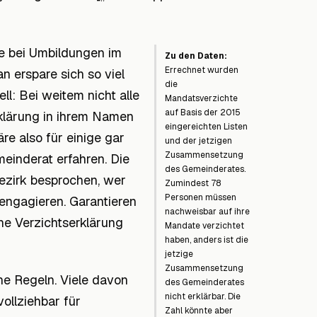
e bei Umbildungen im
Zu den Daten:
Errechnet wurden
 erspare sich so viel
die
ll: Bei weitem nicht alle
Mandatsverzichte
auf Basis der 2015
rklärung in ihrem Namen
eingereichten Listen
re also für einige gar
und der jetzigen
Zusammensetzung
meinderat erfahren. Die
des Gemeinderates.
ezirk besprochen, wer
Zumindest 78
Personen müssen
engagieren. Garantieren
nachweisbar auf ihre
ine Verzichtserklärung
Mandate verzichtet
haben, anders ist die
jetzige
Zusammensetzung
rne Regeln. Viele davon
des Gemeinderates
nicht erklärbar. Die
vollziehbar für
Zahl könnte aber