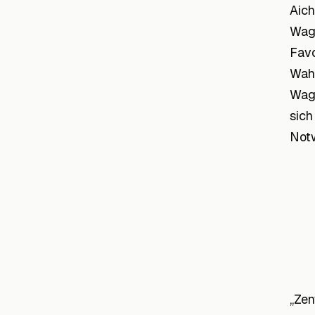
Aich
Wagn
Favo
Wahl
Wagn
sich
Notw
„Zen