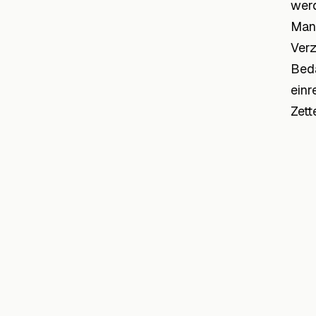
werd
Mand
Verz
Beda
einr
Zett