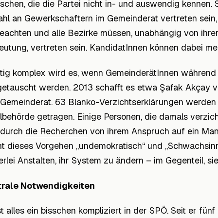
chen, die die Partei nicht in- und auswendig kennen.
hl an Gewerkschaftern im Gemeinderat vertreten sein, 
eachten und alle Bezirke müssen, unabhängig von ihrer 
utung, vertreten sein. KandidatInnen können dabei me
tig komplex wird es, wenn GemeinderätInnen während
etauscht werden. 2013 schafft es etwa Şafak
Akçay
v
Gemeinderat. 63 Blanko-Verzichtserklärungen werden 
behörde getragen. Einige Personen, die damals verzich
 durch
die Recherchen
von ihrem Anspruch auf ein Mand
t dieses Vorgehen „undemokratisch“ und „Schwachsinn“
erlei Anstalten, ihr System zu ändern – im Gegenteil, sie
trale Notwendigkeiten
st alles ein bisschen kompliziert in der SPÖ. Seit er fünf