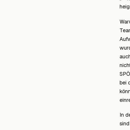
heigh
Waru
Team
Aufw
wurd
auch
nich
SPÖ 
bei 
könn
einr
In d
sind