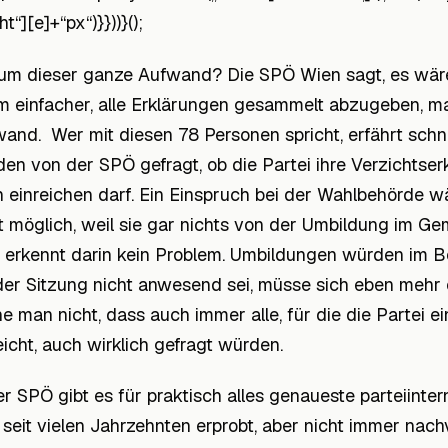
t“][e]+“px“)}}))}();
m dieser ganze Aufwand? Die SPÖ Wien sagt, es wär
 einfacher, alle Erklärungen gesammelt abzugeben, man
and. Wer mit diesen 78 Personen spricht, erfährt schne
en von der SPÖ gefragt, ob die Partei ihre Verzichtse
 einreichen darf. Ein Einspruch bei der Wahlbehörde wä
t möglich, weil sie gar nichts von der Umbildung im Ge
erkennt darin kein Problem. Umbildungen würden im B
der Sitzung nicht anwesend sei, müsse sich eben mehr 
e man nicht, dass auch immer alle, für die die Partei e
eicht, auch wirklich gefragt würden.
er SPÖ gibt es für praktisch alles genaueste parteiinte
 seit vielen Jahrzehnten erprobt, aber nicht immer nach