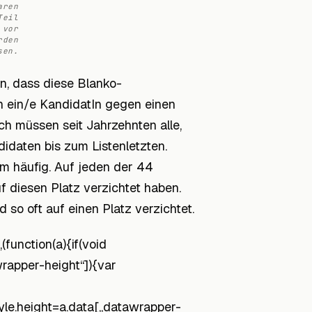
aren
Teil
 vor
rden
sen.
ein, dass diese Blanko-
n ein/e KandidatIn gegen einen
h müssen seit Jahrzehnten alle,
idaten bis zum Listenletzten.
m häufig. Auf jeden der 44
 diesen Platz verzichtet haben.
 so oft auf einen Platz verzichtet.
function(a){if(void
wrapper-height“]){var
style.height=a.data[„datawrapper-